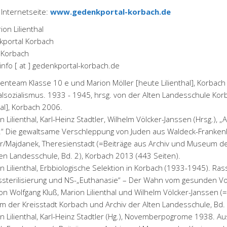
 Internetseite:
www.gedenkportal-korbach.de
ion Lilienthal
portal Korbach
 Korbach
 info [ at ] gedenkportal-korbach.de
renteam Klasse 10 e und Marion Möller [heute Lilienthal], Korbac
alsozialismus. 1933 - 1945, hrsg. von der Alten Landesschule Kor
hal], Korbach 2006.
n Lilienthal, Karl-Heinz Stadtler, Wilhelm Völcker-Janssen (Hrsg.),
.“ Die gewaltsame Verschleppung von Juden aus Waldeck-Frankenb
r/Majdanek, Theresienstadt (=Beiträge aus Archiv und Museum de
ten Landesschule, Bd. 2), Korbach 2013 (443 Seiten).
n Lilienthal, Erbbiologische Selektion in Korbach (1933-1945). Ra
sterilisierung und NS-„Euthanasie“ – Der Wahn vom gesunden Vo
on Wolfgang Kluß, Marion Lilienthal und Wilhelm Völcker-Janssen (
 der Kreisstadt Korbach und Archiv der Alten Landesschule, Bd. 
on Lilienthal, Karl-Heinz Stadtler (Hg.), Novemberpogrome 1938. A