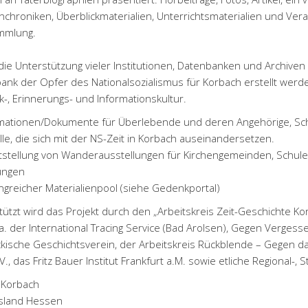
enchroniken, Überblickmaterialien, Unterrichtsmaterialien und Ve
mmlung.
die Unterstützung vieler Institutionen, Datenbanken und Archiv
ank der Opfer des Nationalsozialismus für Korbach erstellt wer
-, Erinnerungs- und Informationskultur.
rmationen/Dokumente für Überlebende und deren Angehörige, Schul
lle, die sich mit der NS-Zeit in Korbach auseinandersetzen.
itstellung von Wanderausstellungen für Kirchengemeinden, Schule,
ungen
ngreicher Materialienpool (siehe Gedenkportal)
tützt wird das Projekt durch den „Arbeitskreis Zeit-Geschichte K
a. der International Tracing Service (Bad Arolsen), Gegen Vergess
kische Geschichtsverein, der Arbeitskreis Rückblende – Gegen d
V., das Fritz Bauer Institut Frankfurt a.M. sowie etliche Regional-,
 Korbach
sland Hessen