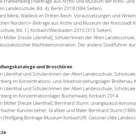
k-Frankenberg (=Beiträge aus Archiv und Museum der Kreis- und
en Landesschule, Bd. 4), Berlin 2018 (384 Seiten).
ard Menk, Waldeck im Dritten Reich. Voraussetzungen und Wirken
chen Norden (= Beiträge aus Archiv und Museum der Kreisstadt K
schule, Bd. 1), Korbach/Wiesbaden 2010 (315 Seiten).
on Möller [heute Lilienthal], Schüler/innen der Alten Landesschul
alsozialistischer Machtdemonstration. Der andere Stadtführer du
ellungskataloge und Broschüren
on Lilienthal und Schüler/innen der Alten Landesschule, Schicksa
nberg im Konzentrations- und Arbeitserziehungslager Breitenau,
on Lilienthal und Schüler/innen der Alten Landesschule, Schicksa
nberg im Konzentrationslager Buchenwald, Korbach 2014.
n Möller [heute Lilienthal], Bernhard Sturm: unangepasst-konseque
rbacher Kunsterzieher, Grafiker und Maler Bernhard Sturm (1886 -
n (Wolfgang-Bonhage-Museum Korbach)/R. Gassner (Alte Landessch
tze