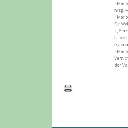
• Mari
hrsg. 
• Mario
für Wa
• „Ber
Landes
Gymnasi
• Mari
Vernich
der Ve