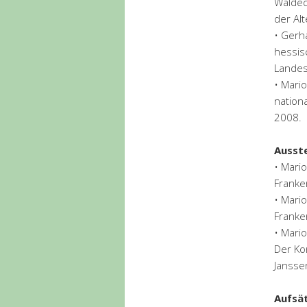
Waldec
der Alt
• Gerh
hessis
Landes
• Mari
nation
2008.
Ausst
• Mari
Franke
• Mari
Franke
• Mario
Der Ko
Jansse
Aufsä