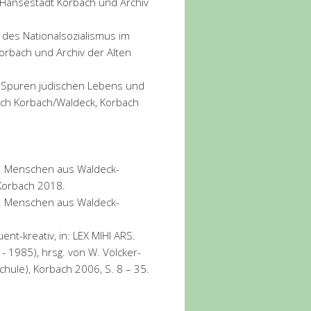
 Hansestadt Korbach und Archiv
 des Nationalsozialismus im
orbach und Archiv der Alten
e, Spuren jüdischen Lebens und
rch Korbach/Waldeck, Korbach
le. Menschen aus Waldeck-
 Korbach 2018.
le. Menschen aus Waldeck-
nt-kreativ, in: LEX MIHI ARS.
 1985), hrsg. von W. Völcker-
ule), Korbach 2006, S. 8 – 35.