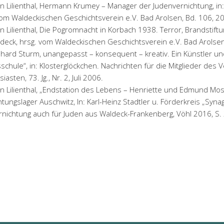
on Lilienthal, Hermann Krumey – Manager der Judenvernichtung, in:
vom Waldeckischen Geschichtsverein e.V. Bad Arolsen, Bd. 106, 20
n Lilienthal, Die Pogromnacht in Korbach 1938. Terror, Brandstiftun
ldeck, hrsg. vom Waldeckischen Geschichtsverein e.V. Bad Arolsen,
nhard Sturm, unangepasst – konsequent – kreativ. Ein Künstler u
schule“, in: Klosterglöckchen. Nachrichten für die Mitglieder des
asten, 73. Jg., Nr. 2, Juli 2006.
on Lilienthal, „Endstation des Lebens – Henriette und Edmund M
tungslager Auschwitz, In: Karl-Heinz Stadtler u. Förderkreis „Synag
rnichtung auch für Juden aus Waldeck-Frankenberg, Vöhl 2016, S. 