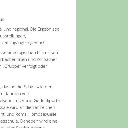
mus
l und regional. Die Ergebnisse
Ausstellungen,
keit zugänglich gemacht.
rassenideologischen Prämissen
Korbacherinnen und Korbacher
 „Gruppe“ verfolgt oder
 das an die Schicksale der
 im Rahmen von
ließend im Online-Gedenkportal
ksale wird an die zahlreichen
 Sinti und Roma, Homosexuelle,
ndesschule. Daneben wird eine
virtueller Stadtrundgang.