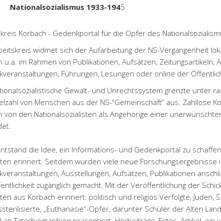
Nationalsozialismus 1933-194
5
skreis Korbach - Gedenkportal für die Opfer des Nationalsozialis
beitskreis widmet sich der Aufarbeitung der NS-Vergangenheit loka
 u.a. im Rahmen von Publikationen, Aufsätzen, Zeitungsartikeln, 
veranstaltungen, Führungen, Lesungen oder online der Öffentlich
tionalsozialistische Gewalt- und Unrechtssystem grenzte unter 
ielzahl von Menschen aus der NS-“Gemeinschaft“ aus. Zahllose 
 von den Nationalsozialisten als Angehörige einer unerwünschten
et.
ntstand die Idee, ein Informations- und Gedenkportal zu schaffen,
gten erinnert. Seitdem wurden viele neue Forschungsergebnisse
veranstaltungen, Ausstellungen, Aufsätzen, Publikationen ansch
entlichkeit zugänglich gemacht. Mit der Veröffentlichung der Schic
ten aus Korbach erinnert: politisch und religiös Verfolgte, Juden,
sterilisierte, „Euthanasie“-Opfer, darunter Schüler der Alten La
l an Täterbiographien präsentiert. Hörbeiträge, Fotos, Artikel, ein 