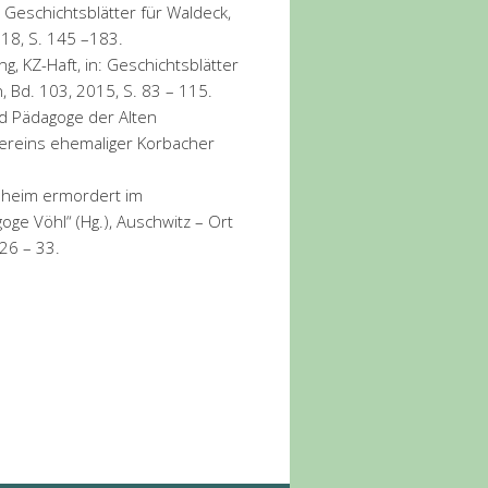
 Geschichtsblätter für Waldeck,
18, S. 145 –183.
g, KZ-Haft, in: Geschichtsblätter
 Bd. 103, 2015, S. 83 – 115.
nd Pädagoge der Alten
 Vereins ehemaliger Korbacher
osheim ermordert im
oge Vöhl“ (Hg.), Auschwitz – Ort
26 – 33.