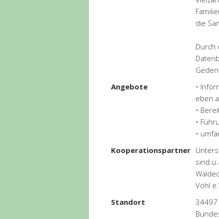
Famili
die Sa
Durch 
Datenb
Gedenk
Angebote
• Info
eben a
• Bere
• Führ
• umfa
Kooperationspartner
Unters
sind u.
Waldec
Vöhl e.
Standort
34497
Bunde