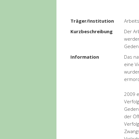
Träger/Institution
Arbeit
Kurzbeschreibung
Der Ar
werden
Gedenk
Information
Das na
eine V
wurden
ermord
2009 e
Verfol
Gedenk
der Öff
Verfolg
Zwangs
Vielzah