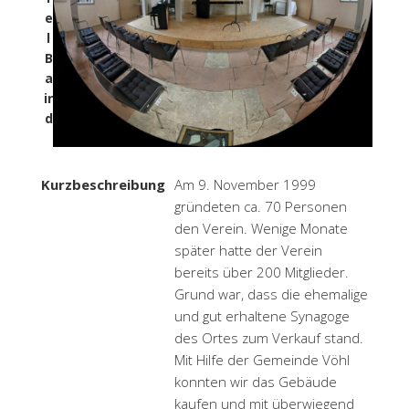
e
l
B
a
ir
d
Kurzbeschreibung
Am 9. November 1999
gründeten ca. 70 Personen
den Verein. Wenige Monate
später hatte der Verein
bereits über 200 Mitglieder.
Grund war, dass die ehemalige
und gut erhaltene Synagoge
des Ortes zum Verkauf stand.
Mit Hilfe der Gemeinde Vöhl
konnten wir das Gebäude
kaufen und mit überwiegend